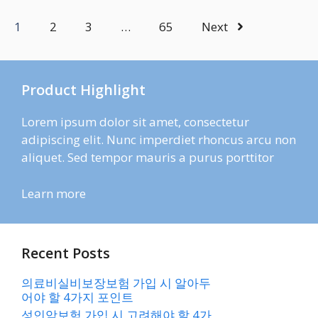
1
2
3
…
65
Next
Product Highlight
Lorem ipsum dolor sit amet, consectetur
adipiscing elit. Nunc imperdiet rhoncus arcu non
aliquet. Sed tempor mauris a purus porttitor
Learn more
Recent Posts
의료비실비보장보험 가입 시 알아두
어야 할 4가지 포인트
성인암보험 가입 시 고려해야 할 4가